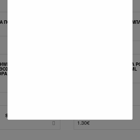
A ΠΟΡΤΟΚΑΛΆΔΑ 500 ML
FANTA ΠΟΡΤΟΚΑΛΆΔΑ ΜΠ
330 ML
1.20
€
HWEPPES ΚΟΥΤΊ ΣΌΔΑ
SCHWEPPES ΚΟΥΤΊ ΣΌΔΑ Ρ
ΘΟΣ ΠΟΡΤΟΚΑΛΙΟΎ ΜΕ
ΜΕ ΑΝΘΡΑΚΙΚΌ 330ML
ΡΑΚΙΚΌ ΧΩΡΊΣ ΖΆΧΑΡΗ
1.20
€
330ML
SPRITE 330 ML
SPRITE 500 ML
1.30
€