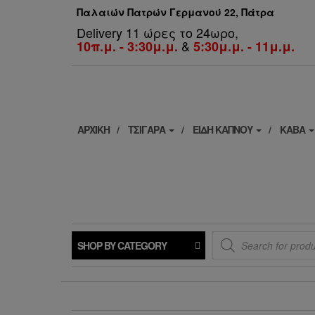
Παλαιών Πατρών Γερμανού 22, Πάτρα
Delivery 11 ώρες το 24ωρο,
&
10π.μ. - 3:30μ.μ.
5:30μ.μ. - 11μ.μ.
ΑΡΧΙΚΗ
ΤΣΙΓΑΡΑ
ΕΙΔΗ ΚΑΠΝΟΥ
ΚΑΒΑ
Products
SHOP BY CATEGORY
search