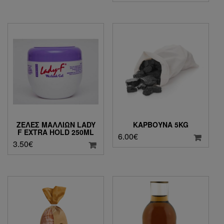
ΖΕΛΈΣ ΜΑΛΛΙΏΝ LADY
ΚΆΡΒΟΥΝΑ 5KG
F EXTRA HOLD 250ML
6.00
€
3.50
€