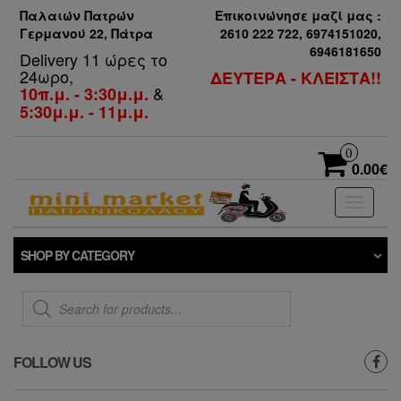
Παλαιών Πατρών
Επικοινώνησε μαζί μας :
Γερμανού 22, Πάτρα
2610 222 722, 6974151020,
6946181650
Delivery 11 ώρες το
24ωρο,
ΔΕΥΤΕΡΑ - ΚΛΕΙΣΤΑ!!
&
10π.μ. - 3:30μ.μ.
5:30μ.μ. - 11μ.μ.
0
0.00€
Toggle
navigati
SHOP BY CATEGORY
Products
search
FOLLOW US