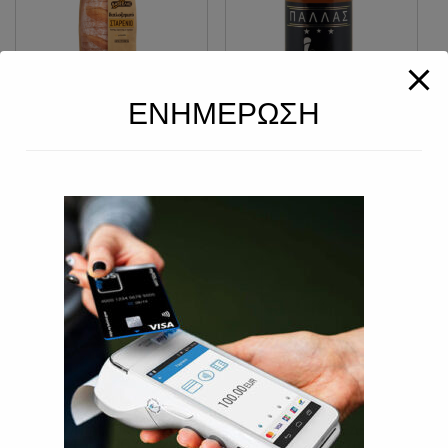
ΕΝΗΜΕΡΩΣΗ
ΚΑΤΣΈΛΗΣ ΨΩΜΊ
ΚΟΝΙΆΚ ΠΑΛΛΆΣ
ΔΙΠΛΟΖΥΜΩΤΌ
ΑΡΓΥΡΌΠΟΥΛΟΣ
ΣΤΑΡΈΝΙΟ 500ΓΡ
200ML
2.20
€
4.90
€
ΚΟΝΙΆΚ ΠΑΛΛΆΣ
ΚΟΥΡΑΜΠΙΈΔΕΣ
ΑΡΓΥΡΌΠΟΥΛΟΣ
ΒΙΟΛΆΝΤΑ 270ΓΡ.