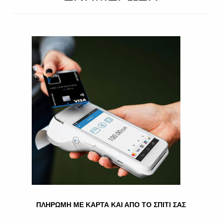
HOME
»
ΤΡΌΦΙΜΑ
» ΞΎΔΙΑ/ΛΕΜΌΝΙΑ
Ξύδια/Λεμόνια
Εμφάνιση όλων των 3 αποτελεσμάτων
ΞΎΔΙ PRIVA 400 ML
ΞΎΔΙ ΤΡΙΠΟΔΆΚΗΣ 2 LT
ΠΛΗΡΩΜΗ ΜΕ ΚΑΡΤΑ ΚΑΙ ΑΠΟ ΤΟ ΣΠΙΤΙ ΣΑΣ
0.70
€
2.50
€