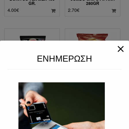
GR.
280GR
4.00
€
2.70
€
ΕΝΗΜΕΡΩΣΗ
JUMBO CUBA
LAYS ΠΑΤΑΤΆΚΙΑ
HONAKIA 250 GR
CLASSIC ΑΛΆΤΙ 400
GR.
2.70
€
4.00
€