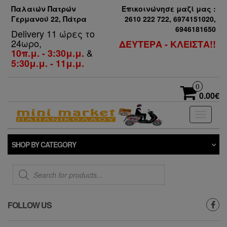
Παλαιών Πατρών
Επικοινώνησε μαζί μας :
Γερμανού 22, Πάτρα
2610 222 722, 6974151020,
6946181650
Delivery 11 ώρες το
24ωρο,
ΔΕΥΤΕΡΑ - ΚΛΕΙΣΤΑ!!
&
10π.μ. - 3:30μ.μ.
5:30μ.μ. - 11μ.μ.
0
0.00€
Toggle
navigati
SHOP BY CATEGORY
Products
search
FOLLOW US