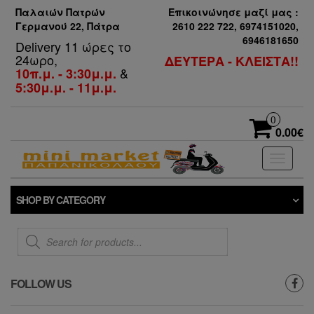
Παλαιών Πατρών
Επικοινώνησε μαζί μας :
Γερμανού 22, Πάτρα
2610 222 722, 6974151020,
6946181650
Delivery 11 ώρες το
24ωρο,
ΔΕΥΤΕΡΑ - ΚΛΕΙΣΤΑ!!
&
10π.μ. - 3:30μ.μ.
5:30μ.μ. - 11μ.μ.
0
0.00€
Toggle
navigati
SHOP BY CATEGORY
Products
search
FOLLOW US