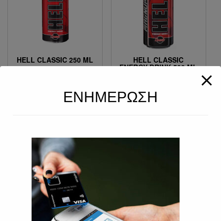
HELL CLASSIC 250 ML
HELL CLASSIC
ENERGY DRINK 500 ML
1.00
€
1.50
€
ΕΝΗΜΕΡΩΣΗ
HELL STRONG APPLE
MONSTER
250 ML
ABSOLUTELY ZERO