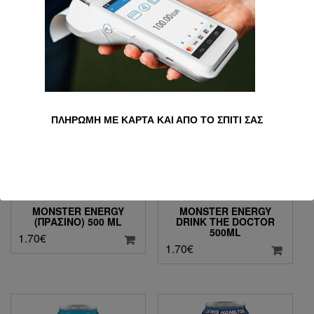
(ΜΠΛΕ) 500 ML
1.00
€
1.70
€
ΠΛΗΡΩΜΗ ΜΕ ΚΑΡΤΑ ΚΑΙ ΑΠΟ ΤΟ ΣΠΙΤΙ ΣΑΣ
MONSTER ENERGY
MONSTER ENERGY
(ΠΡΆΣΙΝΟ) 500 ML
DRINK THE DOCTOR
500ML
1.70
€
1.70
€