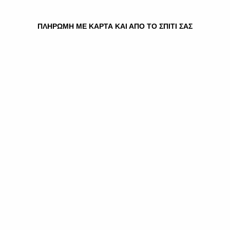
HOME
»
ΧΑΡΤΙΚΆ
»
ΠΡΟΣΩΠΙΚΉ ΥΓΙΕΙΝΉ
»
ΛΑΚ ΜΑΛΛΙΏΝ
» WELLA ΛΑΚ ΜΑΛΛΙΏΝ 250 ML
ΠΛΗΡΩΜΗ ΜΕ ΚΑΡΤΑ ΚΑΙ ΑΠΟ ΤΟ ΣΠΙΤΙ ΣΑΣ
WELLA ΛΑΚ ΜΑΛΛΙΏΝ 250
ML
3.80
€
Ποσότητα
Προσθήκη στο καλάθι
Κατηγορία:
Λακ μαλλιών
Σχετικά προϊόντα
PALETTE HAIRSPRSAY
LUXE ΛΑΚ ΜΑΛΛΙΏΝ