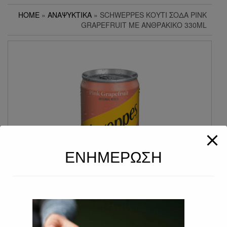
HOME
»
ΑΝΑΨΥΚΤΙΚΆ
» SCHWEPPES ΚΟΥΤΊ ΣΌΔΑ PINK
GRAPEFRUIT ΜΕ ΑΝΘΡΑΚΙΚΌ 330ML
ΕΝΗΜΕΡΩΣΗ