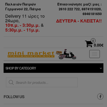
Παλαιών Πατρών
Επικοινώνησε μαζί μας :
Γερμανού 22, Πάτρα
2610 222 722, 6974151020,
6946181650
Delivery 11 ώρες το
24ωρο,
ΔΕΥΤΕΡΑ - ΚΛΕΙΣΤΑ!!
&
10π.μ. - 3:30μ.μ.
5:30μ.μ. - 11μ.μ.
0
0.00€
Toggle
navigati
SHOP BY CATEGORY
Products
search
FOLLOW US