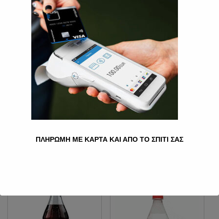
SCHWEPPES ΚΟΥΤΊ ΣΌΔΑ
PINK GRAPEFRUIT ΜΕ
ΑΝΘΡΑΚΙΚΌ 330ML
1.20
€
Ποσότητα
Προσθήκη στο καλάθι
ΠΛΗΡΩΜΗ ΜΕ ΚΑΡΤΑ ΚΑΙ ΑΠΟ ΤΟ ΣΠΙΤΙ ΣΑΣ
Κατηγορία:
Αναψυκτικά
Σχετικά προϊόντα