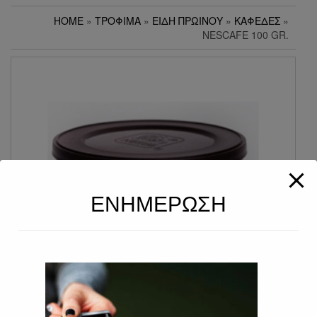
HOME
»
ΤΡΌΦΙΜΑ
»
ΕΊΔΗ ΠΡΩΙΝΟΎ
»
ΚΑΦΈΔΕΣ
»
NESCAFE 100 GR.
ΕΝΗΜΕΡΩΣΗ