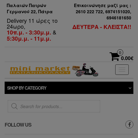
Παλαιών Πατρών
Επικοινώνησε μαζί μας :
Γερμανού 22, Πάτρα
2610 222 722, 6974151020,
6946181650
Delivery 11 ώρες το
24ωρο,
ΔΕΥΤΕΡΑ - ΚΛΕΙΣΤΑ!!
&
10π.μ. - 3:30μ.μ.
5:30μ.μ. - 11μ.μ.
0
0.00€
Toggle
navigati
SHOP BY CATEGORY
Products
search
FOLLOW US