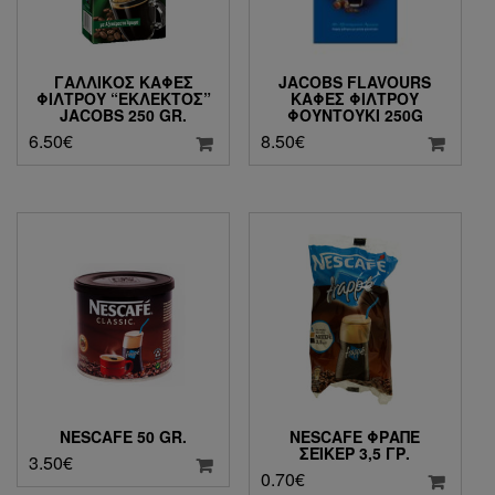
ΓΑΛΛΙΚΌΣ ΚΑΦΈΣ
JACOBS FLAVOURS
ΦΊΛΤΡΟΥ “ΕΚΛΕΚΤΌΣ”
ΚΑΦΈΣ ΦΊΛΤΡΟΥ
JACOBS 250 GR.
ΦΟΥΝΤΟΎΚΙ 250G
6.50
€
8.50
€
NESCAFE 50 GR.
NESCAFE ΦΡΑΠΈ
ΣΕΪΚΕΡ 3,5 ΓΡ.
3.50
€
0.70
€