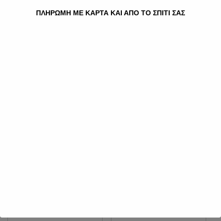
ΠΛΗΡΩΜΗ ΜΕ ΚΑΡΤΑ ΚΑΙ ΑΠΟ ΤΟ ΣΠΙΤΙ ΣΑΣ
HOME
»
ΤΣΙΓΑΡΑ
»
NEO
» NEO™ CLASSIC TOBACCO
NEO™ CLASSIC TOBACCO
3.00
€
Ποσότητα
Προσθήκη στο καλάθι
Κατηγορίες:
neo
,
ΤΣΙΓΑΡΑ
Σχετικά προϊόντα
CAMEL ΦΊΛΤΡΟ
STUYVESANT RED
ΣΚΛΗΡΌ
ΣΚΛΗΡΌ 24’S
4.50
€
4.50
€