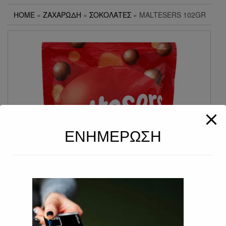
HOME
»
ΖΑΧΑΡΏΔΗ
»
ΣΟΚΟΛΆΤΕΣ
» MALTESERS 102GR
ΕΝΗΜΕΡΩΣΗ