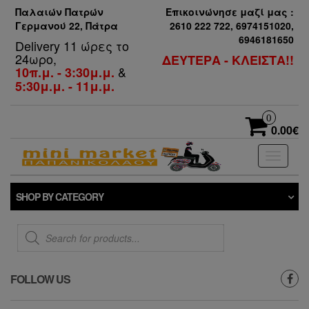
Παλαιών Πατρών
Επικοινώνησε μαζί μας :
Γερμανού 22, Πάτρα
2610 222 722, 6974151020,
6946181650
Delivery 11 ώρες το
24ωρο,
ΔΕΥΤΕΡΑ - ΚΛΕΙΣΤΑ!!
&
10π.μ. - 3:30μ.μ.
5:30μ.μ. - 11μ.μ.
0
0.00€
Toggle
navigati
SHOP BY CATEGORY
Products
search
FOLLOW US