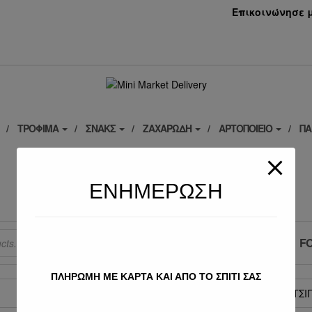
Επικοινώνησε μα
ΤΡΌΦΙΜΑ
ΣΝΑΚΣ
ΖΑΧΑΡΏΔΗ
ΑΡΤΟΠΟΙΕΊΟ
ΠΑ
ΕΠΙΚΟΙΝΩΝΊΑ
minimarketpapanikolaou@gmail.com
ΕΝΗΜΕΡΩΣΗ
ΕΛΑΧΙΣΤΗ ΠΑΡΑΓΓΕΛΙΑ 5 ΕΥΡΩ
F
ΠΛΗΡΩΜΗ ΜΕ ΚΑΡΤΑ ΚΑΙ ΑΠΟ ΤΟ ΣΠΙΤΙ ΣΑΣ
HOME
»
ΤΣΙ