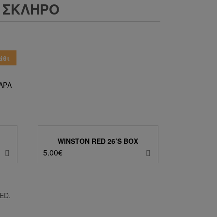
E ΣΚΛΗΡΌ
άθι
ΑΡΑ
WINSTON RED 26’S BOX
5.00
€
ED.