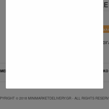
LUCKY STRIK
4.10
€
Ποσότητα
Προσθήκη στο καλ
Κατηγορίες:
Lucky Strike
,
ΤΣΙΓ
MEL ΦΊΛΤΡΟ ΜΑΛΑΚΌ
LUCKY STRIKE ΜΑΛΑΚΌ
4.10
€
PYRIGHT © 2018 MINIMARKETDELIVERY.GR - ALL RIGHTS RESERV