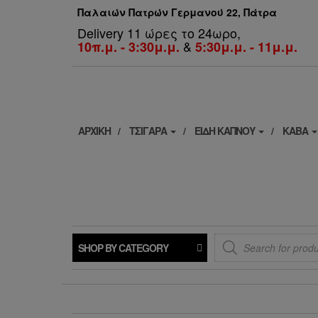
Παλαιών Πατρών Γερμανού 22, Πάτρα
Delivery 11 ώρες το 24ωρο,
&
10π.μ. - 3:30μ.μ.
5:30μ.μ. - 11μ.μ.
ΑΡΧΙΚΗ
ΤΣΙΓΑΡΑ
ΕΙΔΗ ΚΑΠΝΟΥ
ΚΑΒΑ
Products
SHOP BY CATEGORY
search