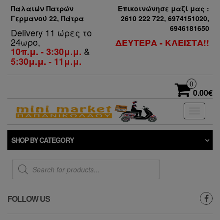
Παλαιών Πατρών
Επικοινώνησε μαζί μας :
Γερμανού 22, Πάτρα
2610 222 722, 6974151020,
6946181650
Delivery 11 ώρες το
24ωρο,
ΔΕΥΤΕΡΑ - ΚΛΕΙΣΤΑ!!
&
10π.μ. - 3:30μ.μ.
5:30μ.μ. - 11μ.μ.
0
0.00€
Toggle
navigati
SHOP BY CATEGORY
Products
search
FOLLOW US