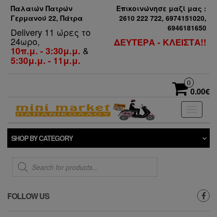
Παλαιών Πατρών
Επικοινώνησε μαζί μας :
Γερμανού 22, Πάτρα
2610 222 722, 6974151020,
6946181650
Delivery 11 ώρες το
24ωρο,
ΔΕΥΤΕΡΑ - ΚΛΕΙΣΤΑ!!
&
10π.μ. - 3:30μ.μ.
5:30μ.μ. - 11μ.μ.
0
0.00€
Toggle
navigati
SHOP BY CATEGORY
Products
search
FOLLOW US