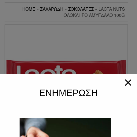
HOME
»
ΖΑΧΑΡΏΔΗ
»
ΣΟΚΟΛΆΤΕΣ
» LACTA NUTS
ΟΛΌΚΛΗΡΟ ΑΜΎΓΔΑΛΟ 100G
ΕΝΗΜΕΡΩΣΗ