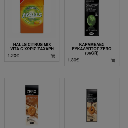
HALLS CITRUS MIX
ΚΑΡΑΜΈΛΕΣ
VITA C ΧΩΡΊΣ ΖΆΧΑΡΗ
ΕΥΚΆΛΥΠΤΟΣ ZERO
(36GR)
1.20
€
1.30
€