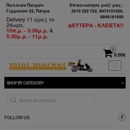
Παλαιών Πατρών
Επικοινώνησε μαζί μας :
Γερμανού 22, Πάτρα
2610 222 722, 6974151020,
6946181650
Delivery 11 ώρες το
24ωρο,
ΔΕΥΤΕΡΑ - ΚΛΕΙΣΤΑ!!
&
10π.μ. - 3:30μ.μ.
5:30μ.μ. - 11μ.μ.
0
0.00€
Toggle
navigati
SHOP BY CATEGORY
Products
search
FOLLOW US