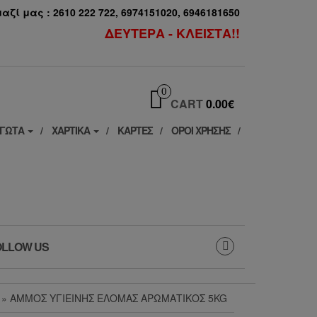
ζί μας : 2610 222 722, 6974151020, 6946181650
ΔΕΥΤΕΡΑ - ΚΛΕΙΣΤΑ!!
0
CART
0.00€
ΓΩΤΑ
ΧΑΡΤΙΚΆ
ΚΆΡΤΕΣ
ΟΡΟΙ ΧΡΗΣΗΣ
OLLOW US
» ΆΜΜΟΣ ΥΓΙΕΙΝΉΣ ΕΛΟΜΆΣ ΑΡΩΜΑΤΙΚΌΣ 5KG