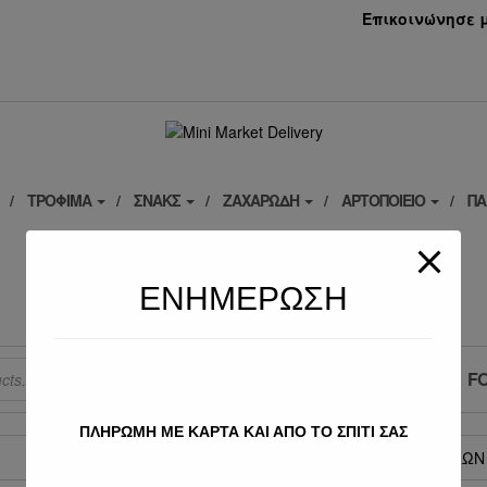
Επικοινώνησε μα
ΤΡΌΦΙΜΑ
ΣΝΑΚΣ
ΖΑΧΑΡΏΔΗ
ΑΡΤΟΠΟΙΕΊΟ
ΠΑ
ΕΠΙΚΟΙΝΩΝΊΑ
minimarketpapanikolaou@gmail.com
ΕΝΗΜΕΡΩΣΗ
ΕΛΑΧΙΣΤΗ ΠΑΡΑΓΓΕΛΙΑ 5 ΕΥΡΩ
F
ΠΛΗΡΩΜΗ ΜΕ ΚΑΡΤΑ ΚΑΙ ΑΠΟ ΤΟ ΣΠΙΤΙ ΣΑΣ
HOME
»
ΤΡΟΦΕΣ ΖΩΩΝ