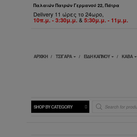
Παλαιών Πατρών Γερμανού 22, Πάτρα
Delivery 11 ώρες το 24ωρο,
&
10π.μ. - 3:30μ.μ.
5:30μ.μ. - 11μ.μ.
ΑΡΧΙΚΗ
ΤΣΙΓΑΡΑ
ΕΙΔΗ ΚΑΠΝΟΥ
ΚΑΒΑ
Products
SHOP BY CATEGORY
search