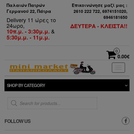
Παλαιών Πατρών
Επικοινώνησε μαζί μας :
Γερμανού 22, Πάτρα
2610 222 722, 6974151020,
6946181650
Delivery 11 ώρες το
24ωρο,
ΔΕΥΤΕΡΑ - ΚΛΕΙΣΤΑ!!
&
10π.μ. - 3:30μ.μ.
5:30μ.μ. - 11μ.μ.
0
0.00€
Toggle
navigati
SHOP BY CATEGORY
Products
search
FOLLOW US