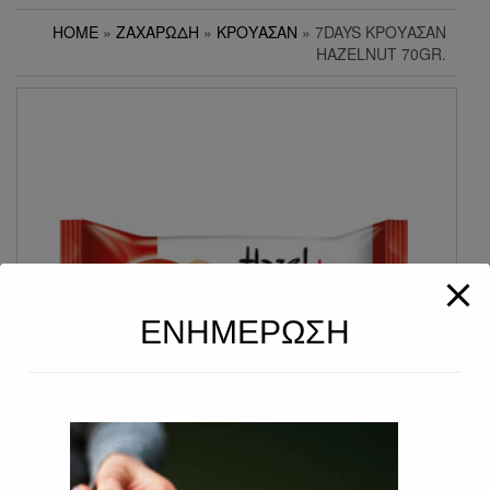
HOME
»
ΖΑΧΑΡΏΔΗ
»
ΚΡΟΥΑΣΆΝ
» 7DAYS ΚΡΟΥΑΣΆΝ
HAZELNUT 70GR.
ΕΝΗΜΕΡΩΣΗ