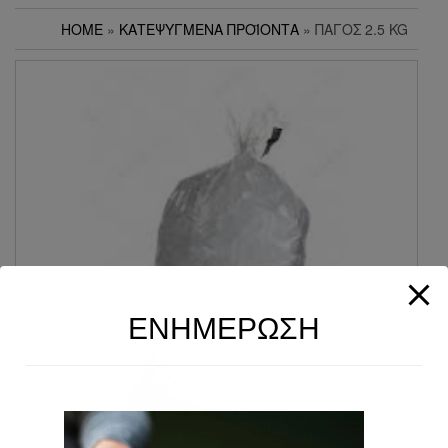
HOME
»
ΚΑΤΕΨΥΓΜΈΝΑ ΠΡΟΪΌΝΤΑ
» ΠΆΓΟΣ 2.5 KG
ΕΝΗΜΕΡΩΣΗ