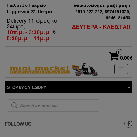
Παλαιών Πατρών
Επικοινώνησε μαζί μας :
Γερμανού 22, Πάτρα
2610 222 722, 6974151020,
6946181650
Delivery 11 ώρες το
24ωρο,
ΔΕΥΤΕΡΑ - ΚΛΕΙΣΤΑ!!
&
10π.μ. - 3:30μ.μ.
5:30μ.μ. - 11μ.μ.
0
0.00€
Toggle
navigati
SHOP BY CATEGORY
Products
search
FOLLOW US