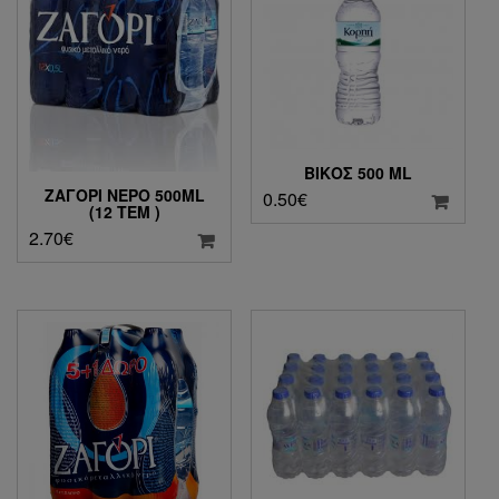
ΒΙΚΟΣ 500 ML
ΖΑΓΌΡΙ ΝΕΡΌ 500ML
0.50
€
(12 ΤΕΜ )
2.70
€