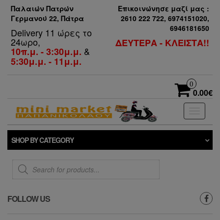
Παλαιών Πατρών
Επικοινώνησε μαζί μας :
Γερμανού 22, Πάτρα
2610 222 722, 6974151020,
6946181650
Delivery 11 ώρες το
24ωρο,
ΔΕΥΤΕΡΑ - ΚΛΕΙΣΤΑ!!
&
10π.μ. - 3:30μ.μ.
5:30μ.μ. - 11μ.μ.
0
0.00€
Toggle
navigati
SHOP BY CATEGORY
Products
search
FOLLOW US