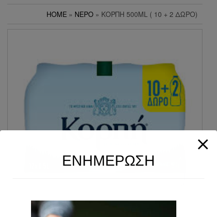
HOME
»
ΝΕΡΌ
» ΚΟΡΠΉ 500ML ( 10 + 2 ΔΏΡΟ)
ΕΝΗΜΕΡΩΣΗ