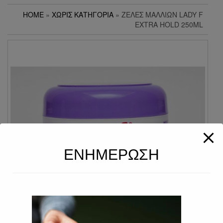
HOME
»
ΧΩΡΊΣ ΚΑΤΗΓΟΡΊΑ
» ΖΕΛΈΣ ΜΑΛΛΙΏΝ LADY F
EXTRA HOLD 250ML
ΕΝΗΜΕΡΩΣΗ