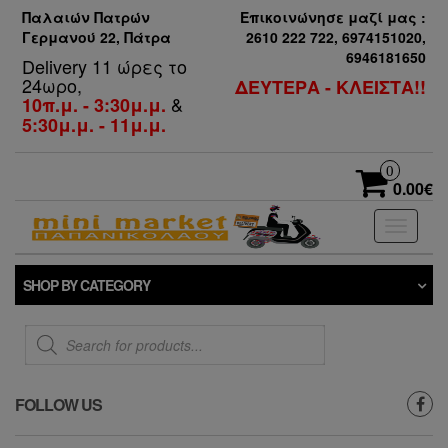
Παλαιών Πατρών
Επικοινώνησε μαζί μας :
Γερμανού 22, Πάτρα
2610 222 722, 6974151020,
6946181650
Delivery 11 ώρες το
24ωρο,
ΔΕΥΤΕΡΑ - ΚΛΕΙΣΤΑ!!
&
10π.μ. - 3:30μ.μ.
5:30μ.μ. - 11μ.μ.
0
0.00€
Toggle
navigati
SHOP BY CATEGORY
Products
search
FOLLOW US