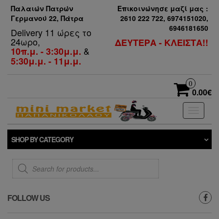
Παλαιών Πατρών
Επικοινώνησε μαζί μας :
Γερμανού 22, Πάτρα
2610 222 722, 6974151020,
6946181650
Delivery 11 ώρες το
24ωρο,
ΔΕΥΤΕΡΑ - ΚΛΕΙΣΤΑ!!
&
10π.μ. - 3:30μ.μ.
5:30μ.μ. - 11μ.μ.
0
0.00€
Toggle
navigati
SHOP BY CATEGORY
Products
search
FOLLOW US