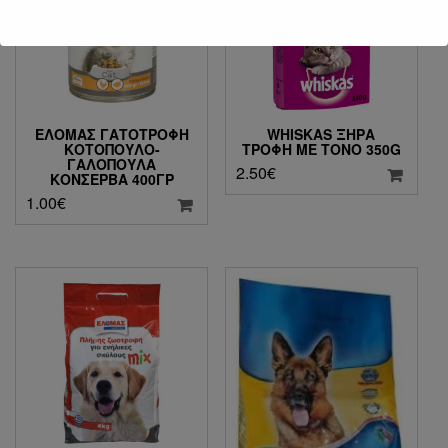
ΕΛΟΜΆΣ ΓΑΤΟΤΡΟΦΉ
WHISKAS ΞΗΡΆ
ΚΟΤΌΠΟΥΛΟ-
ΤΡΟΦΉ ΜΕ ΤΌΝΟ 350G
ΓΑΛΟΠΟΎΛΑ
2.50
€
ΚΟΝΣΈΡΒΑ 400ΓΡ
1.00
€