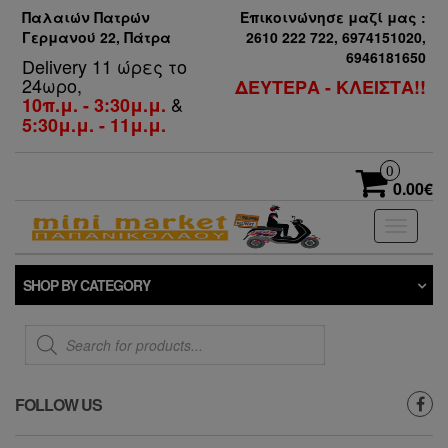
Παλαιών Πατρών
Επικοινώνησε μαζί μας :
Γερμανού 22, Πάτρα
2610 222 722, 6974151020,
6946181650
Delivery 11 ώρες το
24ωρο,
ΔΕΥΤΕΡΑ - ΚΛΕΙΣΤΑ!!
&
10π.μ. - 3:30μ.μ.
5:30μ.μ. - 11μ.μ.
0
0.00€
Toggle
navigati
SHOP BY CATEGORY
Products
search
FOLLOW US