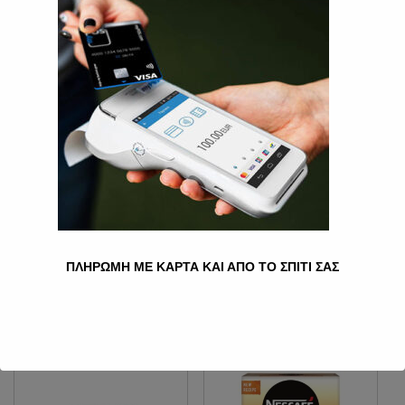
ΓΑΛΛΙΚΌΣ ΚΑΦΈΣ ΦΊΛΤΡΟΥ
“ΕΚΛΕΚΤΌΣ” JACOBS 250
GR.
6.50
€
Ποσότητα
Προσθήκη στο καλάθι
ΠΛΗΡΩΜΗ ΜΕ ΚΑΡΤΑ ΚΑΙ ΑΠΟ ΤΟ ΣΠΙΤΙ ΣΑΣ
Κατηγορία:
Καφέδες
Σχετικά προϊόντα