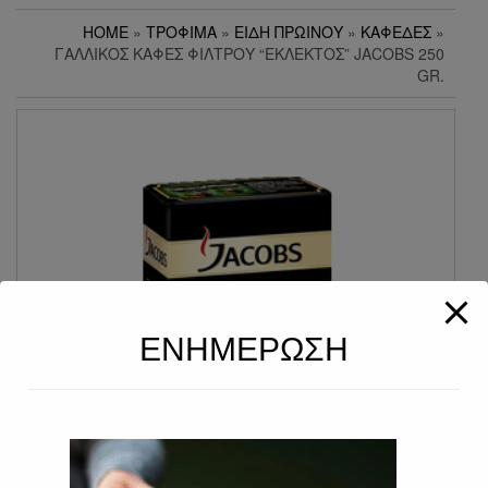
HOME
»
ΤΡΌΦΙΜΑ
»
ΕΊΔΗ ΠΡΩΙΝΟΎ
»
ΚΑΦΈΔΕΣ
»
ΓΑΛΛΙΚΌΣ ΚΑΦΈΣ ΦΊΛΤΡΟΥ “ΕΚΛΕΚΤΌΣ” JACOBS 250
GR.
ΕΝΗΜΕΡΩΣΗ