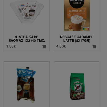
ΦΊΛΤΡΑ ΚΑΦΈ
NESCAFE CARAMEL
ΕΛΟΜΆΣ 1Χ2 /40 ΤΜΧ.
LATTE (8X17GR)
1.30
€
4.00
€